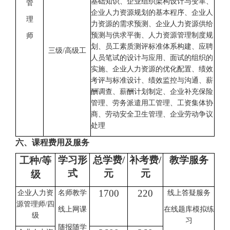
基础知识、企业组织架构设计与变革、
管
企业人力资源规划的基本程序、企业人
理
力资源的需求预测、企业人力资源供给
预测与供求平衡、人力资源管理制度规
师
划、员工素质测评标准体系构建、应聘
三
级
/高级工
人员笔试的设计与应用、面试的组织的
实施、企业人力资源的优化配置、绩效
考评与标准设计、绩效监控与沟通、薪
酬调查、薪酬计划制定、企业补充保险
管理、劳务派遣用工管理、工资集体协
商、劳动安全卫生管理、企业劳动争议
处理
六、课程费用及服务
/等
学习形
总学费
/
补考费
/
教学服务
工种
级
式
元
元
1700
220
企业人力资
名师教学
线上答疑服务
源管理师
/
四
线上网课
在线题库模拟练
级
习
随报随学