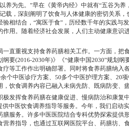
养为先。”早在《黄帝内经》中就有“五谷为养
的记载，深刻阐明了饮食与人体健康的密切关系，
经验相结合，“寓医于食”，历经数千年的实践与
的作用。随着经济社会发展，人们主动健康意识
直重视支持食养药膳相关工作。一方面，把食
(2016-2030年)》《“健康中国2030”规划纲
食疗等工作作出明确部署。同时将食养药膳纳入
0余个中医诊疗方案、50多个中医护理方案、2
用，饮食调养内容已融入未病先防、既病防变、
发挥食养药膳在健康促进、慢病防治和康复中
儿童提供中医饮食调养指导等服务。今年，我们启动
药膳服务。许多中医医院结合专科优势探索提供
食营养指导，也通过互联网医院平台、药膳坊、食