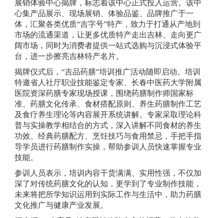
展销体验中心揭牌，标志着该中心正式投入运营。该中
心集产品展示、现场展销、体验品鉴、品牌推广于一
体，汇聚各类优质“吉字号”特产，致力于打通从产地到
市场的流通渠道，让更多优质特产走出吉林、走向更广
阔市场，同时为消费者提供一站式选购与沉浸式体验平
台，进一步擦亮吉林特产名片。
揭牌仪式后，“吉品药膳”培训推广活动随即启动。培训
特邀省人社厅职业技能鉴定专家、长春中医药大学附属
医院资深药膳专家现场授课，围绕药膳制作师国家标
准、药膳文化传承、食材搭配原则、养生药膳制作工艺
及食疗养生理论等内容展开系统讲解。专家采取理论科
普与实操教学相结合的方式，深入讲解不同食材的养生
功效、经典药膳配方、烹饪技巧与食用禁忌，手把手指
导学员进行药膳制作实操，帮助参训人员快速掌握专业
技能。
参训人员表示，培训内容干货满满、实用性强，不仅加
深了对传统药膳文化的认知，更学到了专业制作技能，
未来将把所学知识运用到实际工作与生活中，助力药膳
文化推广与健康产业发展。