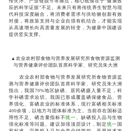
传失序、产业链脱节等痛点，核心瓶颈在于“健康效
应的科学证据”不足。未来只有将传统养生智慧与现
代科技深度融合，将消费者需求与供给侧创新有效
对接，将政策支持与企业自强有机结合，才能实现
从高速增长向高质量
发展的转变，为健康中国建设
提供坚实支撑。
▲农业农村部食物与营养发展研究所食物资源监测
与营养健康评价团队首席科学家、研究员朱大洲
农业农村部食物与营养发展研究所食物资源监
测与营养健康评价团队首席科学家、研究员朱大洲
指出，我国70%地区缺硒、居民硒摄入量不足，科
学补硒需求迫切。我国已形成覆盖硒保健食品、营
养强化、富硒农业的标准体系，现行富硒相关标准
400余项，以地方与团体标准为主。当前存在国标适
用性不足、硒含量指标不
统一
、缺硒投入品与生物
强化标准等问题。建议加强顶层设计，制定
统一
国
家标准，完善投入品与全产业链管控，开展技术攻