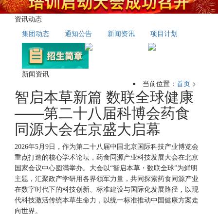
资讯动态
集团动态
通知公告
新闻资讯
项目计划
新闻资讯
当前位置：
首页
>
智启本草新篇 数联全球健康
——第二十八届科博会药食
同源大会在京盛大启幕
2026年5月9日，作为第二十八届中国北京国际科技产业博览会
重点打造的核心学术论坛，药食同源产业科技发展大会在北京
国家会议中心圆满举办。大会以“智启本草・数联全球”为鲜明
主题，汇聚政产学研用各界领军力量，共同探索药食同源产业
在数字时代下的科技创新、标准建设与国际化发展路径，以现
代科技激活传统本草生命力，以统一标准推动中国健康方案走
向世界。