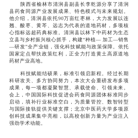
陕西省榆林市清涧县副县长李乾源分享了清涧
县药食同源产业发展成果、特色模式与未来规划。
他介绍，清涧县依托90万亩红枣林，大力发展以连
翘、酸枣、黄芩、远志为代表的道地药材，多项核
心指标远超药典标准。清涧县以林下中药材为生态
立县与乡村振兴核心抓手，构建“种植— 加工—销售
—研发”全产业链，强化科技赋能与政策保障。依托
国家定点帮扶政策红利，正全力打造黄土高原道地
药材产业高地。
科技赋能结硕果，标准引领启新程。经过长期
科研攻关、多方协同努力，本次大会重磅发布多项
成果，每一项都凝聚智慧、承载使命、引领未来。
会上，中国国际科技促进会药食同源团体标准同步
启动，填补行业标准空白，为质量管控、数智转型
与国际接轨提供关键支撑；北京中医药大学多项原
创科技成果集中亮相，以高校创新力量为产业注入
强劲学术动能。