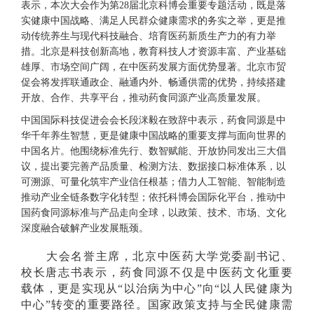
表示，本次大会作为第28届北京科博会重要专题活动，既是落
实健康中国战略、满足人民群众健康需求的务实之举，更是推
动传统养生与现代科技融合、培育医药新质生产力的有力举
措。北京是科技创新高地，教育科技人才资源丰富、产业基础
雄厚、市场空间广阔，在中医药发展方面优势显著。北京市贸
促会将发挥联通政企、融通内外、畅通供需的优势，持续搭建
开放、合作、共享平台，推动药食同源
产业高质量发展。
中国国际科技促进会会长段洣毅在致辞中表示，药食同源是中
华千年养生智慧，更是健康中国战略的重要支撑与面向世界的
中国名片。他围绕标准先行、数智赋能、开放协同发出三大倡
议，提出要完善产品质量、检测方法、数据接口标准体系，以
可溯源、可量化筑牢产业信任根基；借力人工智能、智能制造
推动产业全链条数字化转型；依托科博会国际化平台，推动中
国药食同源标准与产品走向全球，以政策、技术、市场、文化
深度融合破解产业发展瓶颈。
大会名誉主席，北京中医药大学党委副书记、
校长唐志书表示，药食同源不仅是中医药文化重要
载体，更是实现从“以治病为中心”向“以人民健康为
中心”转变的重要路径。国家政策支持与全民健康需