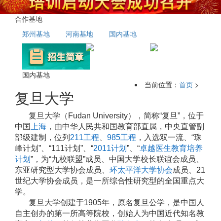
合作基地
郑州基地
河南基地
国内基地
国内基地
当前位置：
首页
>
复旦大学
复旦大学（Fudan University），简称“复旦”，位于
中国
上海
，由中华人民共和国教育部直属，中央直管副
部级建制，位列
211工程
、
985工程
，入选双一流、“珠
峰计划”、“111计划”、“
2011计划
”、“
卓越医生教育培养
计划
”，为“九校联盟”成员、中国大学校长联谊会成员、
东亚研究型大学协会成员、
环太平洋大学协会
成员、21
世纪大学协会成员，是一所综合性研究型的全国重点大
学。
复旦大学创建于1905年，原名复旦公学，是中国人
自主创办的第一所高等院校，创始人为中国近代知名教