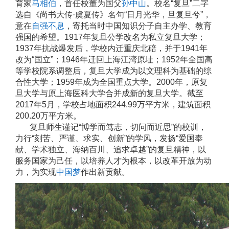
育家
马相伯
，首任校董为国父
孙中山
。校名“复旦”二字
选自《尚书大传·虞夏传》名句“日月光华，旦复旦兮”，
意在
自强不息
，寄托当时中国知识分子自主办学、教育
强国的希望。1917年复旦公学改名为私立复旦大学；
1937年抗战爆发后，学校内迁重庆北碚，并于1941年
改为“国立”；1946年迁回上海江湾原址；1952年全国高
等学校院系调整后，复旦大学成为以文理科为基础的综
合性大学；1959年成为全国重点大学。2000年，原复
旦大学与原上海医科大学合并成新的复旦大学。截至
2017年5月，学校占地面积244.99万平方米，建筑面积
200.20万平方米。
复旦师生谨记“博学而笃志，切问而近思”的校训，
力行“刻苦、严谨、求实、创新”的学风，发扬“爱国奉
献、学术独立、海纳百川、追求卓越”的复旦精神，以
服务国家为己任，以培养人才为根本，以改革开放为动
力，为实现
中国梦
作出新贡献。